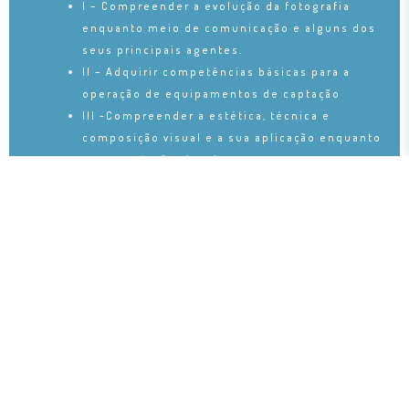
I – Compreender a evolução da fotografia
enquanto meio de comunicação e alguns dos
seus principais agentes.
II – Adquirir competências básicas para a
operação de equipamentos de captação
III -Compreender a estética, técnica e
composição visual e a sua aplicação enquanto
representação visual
IV – Estudar e obter conhecimentos gerais,
referências, conceitos e ferramentas base
para a realização de projetos e narrativas
fotográficas
V -Ampliar a cultura visual fomentando o
espírito crítico na reconstrução do mundo a
partir da imagem fotográfica
Fotografia e Vídeo Documental
I – Efetuar uma pesquisa sobre determinada
temática e fundamentar o trabalho a